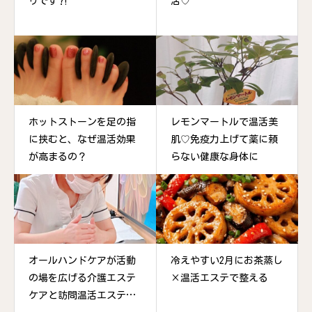
リです⁈
活♡
ホットストーンを足の指
レモンマートルで温活美
に挟むと、なぜ温活効果
肌♡免疫力上げて薬に頼
が高まるの？
らない健康な身体に
オールハンドケアが活動
冷えやすい2月にお茶蒸し
の場を広げる介護エステ
×温活エステで整える
ケアと訪問温活エステケ