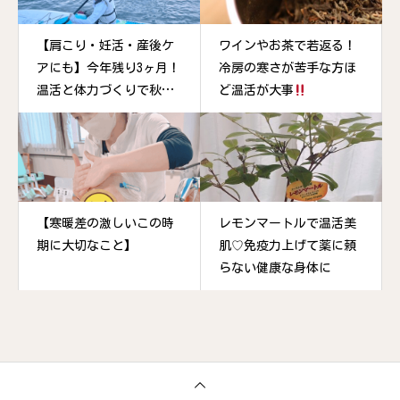
【肩こり・妊活・産後ケ
ワインやお茶で若返る！
アにも】今年残り3ヶ月！
冷房の寒さが苦手な方ほ
温活と体力づくりで秋冬
ど温活が大事
を元気に過ごしましょう
【寒暖差の激しいこの時
レモンマートルで温活美
期に大切なこと】
肌♡免疫力上げて薬に頼
らない健康な身体に