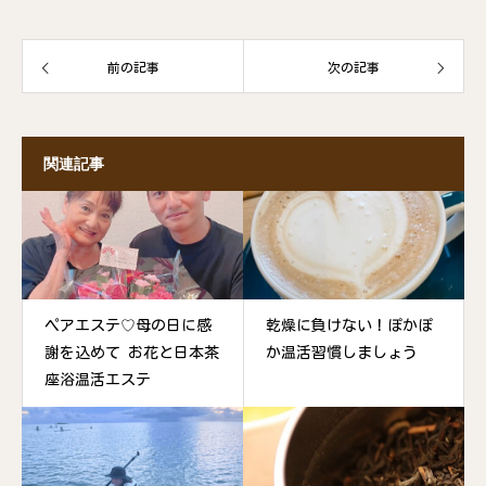
前の記事
次の記事
関連記事
ペアエステ♡母の日に感
乾燥に負けない！ぽかぽ
謝を込めて お花と日本茶
か温活習慣しましょう
座浴温活エステ