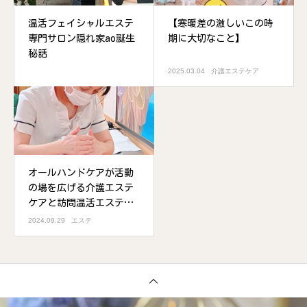
温活フェイシャルエステ
【寒暖差の激しいこの時
専門サロン隠れ家ao誕生
期に大切なこと】
秘話
2025.03.04
介護エステケア
オールハンドケアが活動
の場を広げる介護エステ
ケアと訪問温活エステケ
ア
2024.09.29
エステ