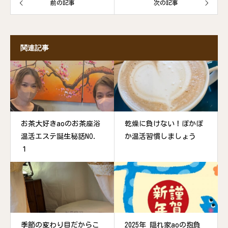
前の記事
次の記事
関連記事
お茶大好きaoのお茶座浴
乾燥に負けない！ぽかぽ
温活エステ誕生秘話NO.
か温活習慣しましょう
１
季節の変わり目だからこ
2025年 隠れ家aoの抱負